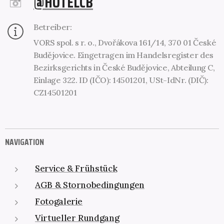
@HOTELCB
Betreiber:
VORS spol. s r. o., Dvořákova 161/14, 370 01 České
Budějovice. Eingetragen im Handelsregister des
Bezirksgerichts in České Budějovice, Abteilung C,
Einlage 322. ID (IČO): 14501201, USt-IdNr. (DIČ):
CZ14501201
NAVIGATION
Service & Frühstück
AGB & Stornobedingungen
Fotogalerie
Virtueller Rundgang