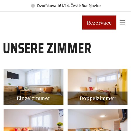
Dvořákova 161/14, České Budějovice
Rezervace
UNSERE ZIMMER
Einzelzimmer
Doppelzimmer