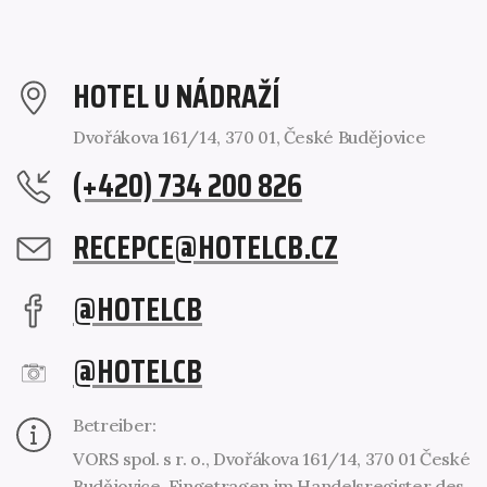
HOTEL U NÁDRAŽÍ
Dvořákova 161/14, 370 01, České Budějovice
(+420) 734 200 826
RECEPCE@HOTELCB.CZ
@HOTELCB
@HOTELCB
Betreiber:
VORS spol. s r. o., Dvořákova 161/14, 370 01 České
Budějovice. Eingetragen im Handelsregister des