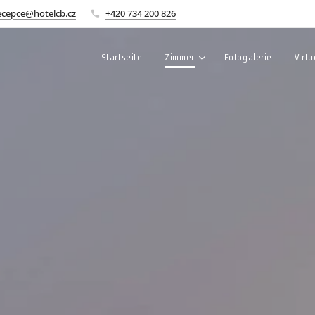
ecepce@hotelcb.cz
+420 734 200 826
Startseite
Zimmer
Fotogalerie
Virt