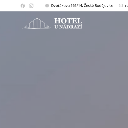
Dvořákova 161/14, České Budějovice
r