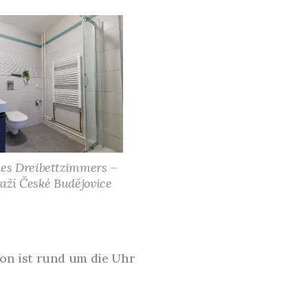
es Dreibettzimmers –
aží České Budějovice
ion ist rund um die Uhr