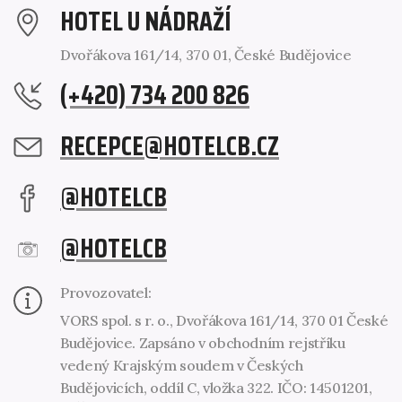
HOTEL U NÁDRAŽÍ
Dvořákova 161/14, 370 01, České Budějovice
(+420) 734 200 826
RECEPCE@HOTELCB.CZ
@HOTELCB
@HOTELCB
Provozovatel:
VORS spol. s r. o., Dvořákova 161/14, 370 01 České
Budějovice. Zapsáno v obchodním rejstříku
vedený Krajským soudem v Českých
Budějovicích, oddíl C, vložka 322. IČO: 14501201,